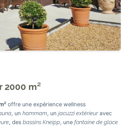
ur 2000 m²
 m²
offre une expérience wellness
auna
, un
hammam
, un
jacuzzi extérieur
avec
eure
, des
bassins Kneipp
, une
fontaine de glace