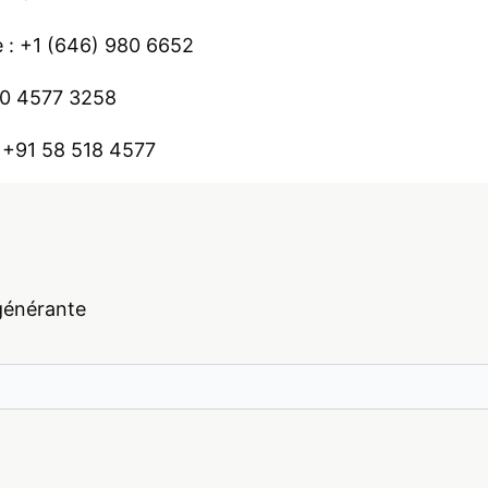
e :
+1 (646) 980 6652
0 4577 3258
:
+91 58 518 4577
générante