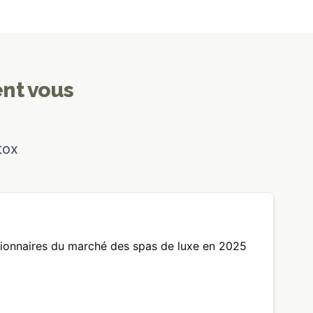
ent vous
tox