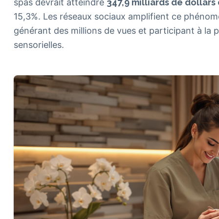
spas devrait atteindre
347,9 milliards de dollars 
15,3%. Les réseaux sociaux amplifient ce phénomè
générant des millions de vues et participant à la
sensorielles.