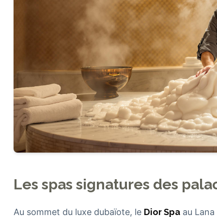
Les spas signatures des pala
Au sommet du luxe dubaïote, le
Dior Spa
au Lana 