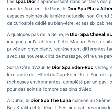
Les
spas Dior
s'épanouissent dans certains des pl
monde. Au cœur de Paris, le
Dior Spa Plaza Ath
espaces baignés de lumière naturelle, son Grand
de curiosités dédié au bien-être, et ses six cabin
À quelques pas de la Seine, le
Dior Spa Cheval Bl
imaginé par l'architecte Peter Marino. Ses six sui
privée en onyx blanc, représentent différentes fa
avec ses nouveaux lits de massage, offre une pa
Sur la Côte d'Azur, le
Dior Spa Eden-Roc
s'intègr
luxuriante de l'Hôtel du Cap-Eden-Roc. Son design
rocheuses environnantes, complété par un pavil
pour des soins à l'ombre des pins d'Alep.
À Dubaï, le
Dior Spa The Lana
culmine au 29ème é
Burj Khalifa et le désert. Ses cinq cabines individ