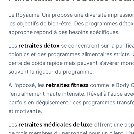
Le Royaume-Uni propose une diversité impressi
les objectifs de bien-être. Des programmes déto
approche répond à des besoins spécifiques.
Les
retraites détox
se concentrent sur la purific
colonics et des programmes alimentaires stricts. 
perte de poids rapide mais peuvent s'avérer mon
souvent la rigueur du programme.
À l'opposé, les
retraites fitness
comme le Body Cam
l'entraînement haute intensité. Réveil à l'aube a
parfois en déguisement : ces programmes transfo
et motivante.
Les
retraites médicales de luxe
offrent une app
de trois membres du personnel pour un client. L'am