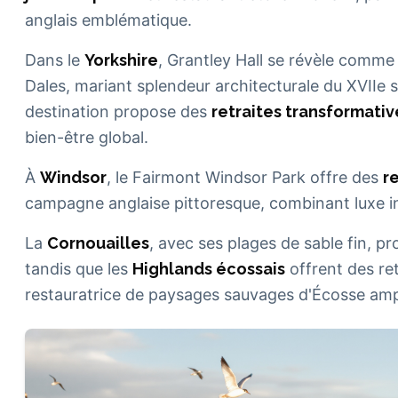
anglais emblématique.
Dans le
Yorkshire
, Grantley Hall se révèle comme
Dales, mariant splendeur architecturale du XVIIe 
destination propose des
retraites transformativ
bien-être global.
À
Windsor
, le Fairmont Windsor Park offre des
r
campagne anglaise pittoresque, combinant luxe i
La
Cornouailles
, avec ses plages de sable fin, 
tandis que les
Highlands écossais
offrent des ret
restauratrice de paysages sauvages d'Écosse ampl